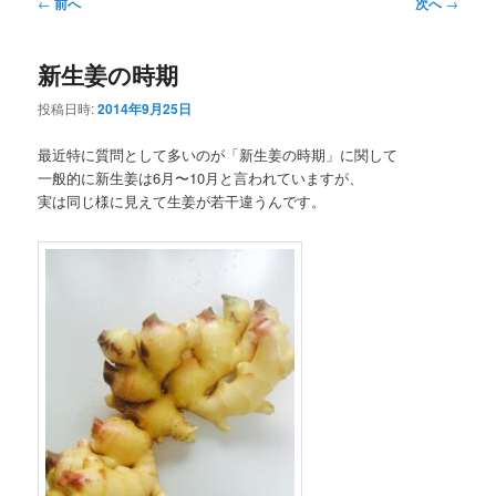
ュ
投
←
前へ
次へ
→
ー
稿
ナ
新生姜の時期
ビ
ゲ
投稿日時:
2014年9月25日
ー
シ
最近特に質問として多いのが「新生姜の時期」に関して
ョ
一般的に新生姜は6月〜10月と言われていますが、
ン
実は同じ様に見えて生姜が若干違うんです。