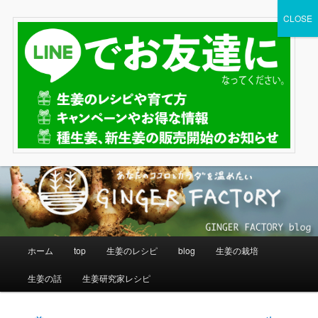
メ
イ
検
ン
索
コ
生姜専門店GINGER FACTORY
ン
blog
テ
ン
通販もやってるよ〜 ジンジャーでエール♪
ツ
へ
移
動
メ
ホーム
top
生姜のレシピ
blog
生姜の栽培
イ
ン
生姜の話
生姜研究家レシピ
メ
ニ