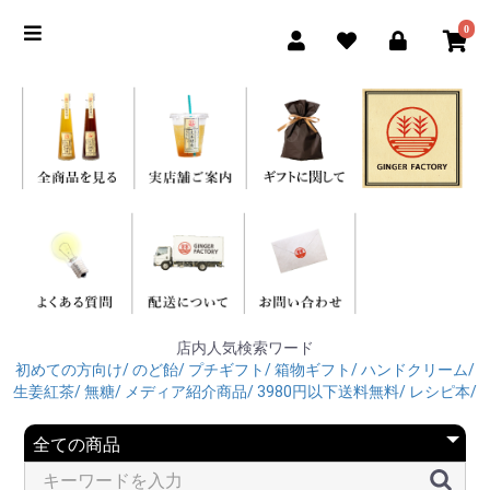
0
店内人気検索ワード
初めての方向け/
のど飴/
プチギフト/
箱物ギフト/
ハンドクリーム/
生姜紅茶/
無糖/
メディア紹介商品/
3980円以下送料無料/
レシピ本/