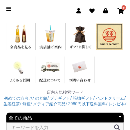
0
店内人気検索ワード
初めての方向け/
のど飴/
プチギフト/
箱物ギフト/
ハンドクリーム/
生姜紅茶/
無糖/
メディア紹介商品/
3980円以下送料無料/
レシピ本/