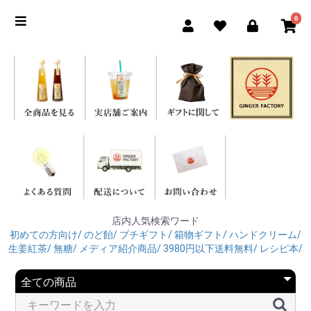
0
店内人気検索ワード
初めての方向け/
のど飴/
プチギフト/
箱物ギフト/
ハンドクリーム/
生姜紅茶/
無糖/
メディア紹介商品/
3980円以下送料無料/
レシピ本/