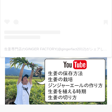
生姜専門店のGINGER FACTORY(@gingerfact2012)がシェアした投稿