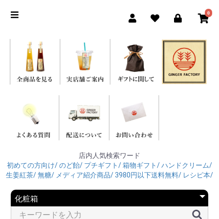
0
店内人気検索ワード
初めての方向け/
のど飴/
プチギフト/
箱物ギフト/
ハンドクリーム/
生姜紅茶/
無糖/
メディア紹介商品/
3980円以下送料無料/
レシピ本/