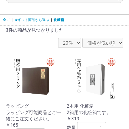
全て
|
★ギフト商品から選ぶ
|
化粧箱
3件
の商品が見つかりました
ラッピング
2本用 化粧箱
ラッピング可能商品とご一
2箱用の化粧箱です。
緒にご注文ください。
￥319
￥165
数量