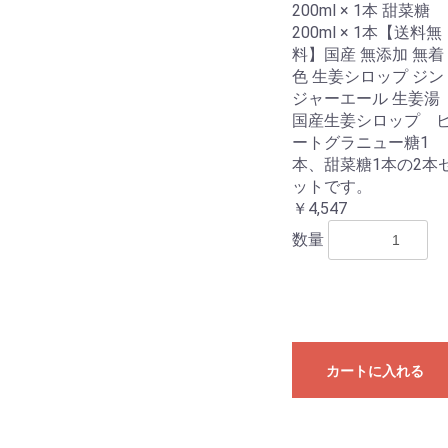
200ml × 1本 甜菜糖
200ml × 1本【送料無
料】国産 無添加 無着
色 生姜シロップ ジン
ジャーエール 生姜湯
国産生姜シロップ 
ートグラニュー糖1
本、甜菜糖1本の2本
ットです。
￥4,547
数量
カートに入れる