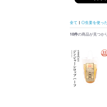
全て
|
◎生姜を使っ
10件
の商品が見つか