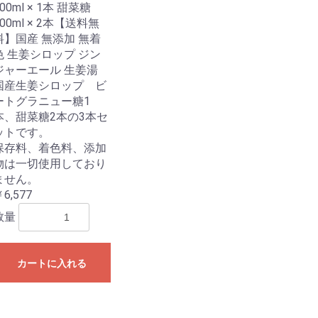
00ml × 1本 甜菜糖
200ml × 2本【送料無
料】国産 無添加 無着
色 生姜シロップ ジン
ジャーエール 生姜湯
国産生姜シロップ ビ
ートグラニュー糖1
本、甜菜糖2本の3本セ
ットです。
保存料、着色料、添加
物は一切使用しており
ません。
6,577
数量
カートに入れる