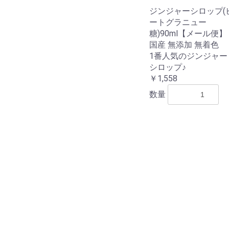
ジンジャーシロップ(
ートグラニュー
糖)90ml【メール便】
国産 無添加 無着色
1番人気のジンジャー
シロップ♪
￥1,558
数量