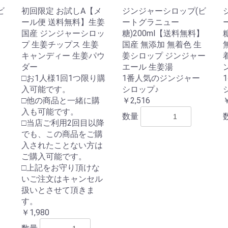
ビ
初回限定 お試しA【メ
ジンジャーシロップ(ビ
ール便 送料無料】生姜
ートグラニュー
国産 ジンジャーシロッ
糖)200ml【送料無料】
プ 生姜チップス 生姜
国産 無添加 無着色 生
キャンディー 生姜パウ
姜シロップ ジンジャー
ダー
エール 生姜湯
□お1人様1回1つ限り購
1番人気のジンジャー
入可能です。
シロップ♪
□他の商品と一緒に購
￥2,516
￥
入も可能です。
数量
□当店ご利用2回目以降
でも、この商品をご購
入されたことない方は
ご購入可能です。
□上記をお守り頂けな
いご注文はキャンセル
扱いとさせて頂きま
す。
￥1,980