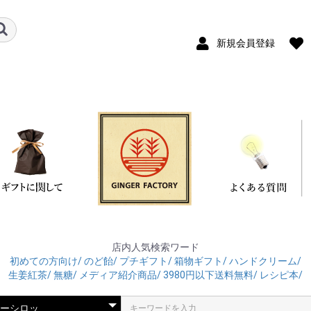
新規会員登録
店内人気検索ワード
初めての方向け/
のど飴/
プチギフト/
箱物ギフト/
ハンドクリーム/
生姜紅茶/
無糖/
メディア紹介商品/
3980円以下送料無料/
レシピ本/