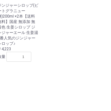
ジンジャーシロップ(ビ
ートグラニュー
糖)200ml ×2本【送料
無料】国産 無添加 無
着色 生姜シロップ ジ
ンジャーエール 生姜湯
1番人気のジンジャー
シロップ♪
4,223
数量