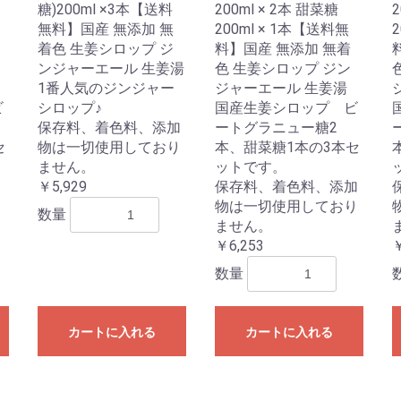
糖)200ml ×3本【送料
200ml × 2本 甜菜糖
2
無料】国産 無添加 無
200ml × 1本【送料無
着色 生姜シロップ ジ
料】国産 無添加 無着
ンジャーエール 生姜湯
色 生姜シロップ ジン
1番人気のジンジャー
ジャーエール 生姜湯
ビ
シロップ♪
国産生姜シロップ ビ
保存料、着色料、添加
ートグラニュー糖2
セ
物は一切使用しており
本、甜菜糖1本の3本セ
ません。
ットです。
￥5,929
保存料、着色料、添加
物は一切使用しており
数量
ません。
￥6,253
￥
数量
カートに入れる
カートに入れる