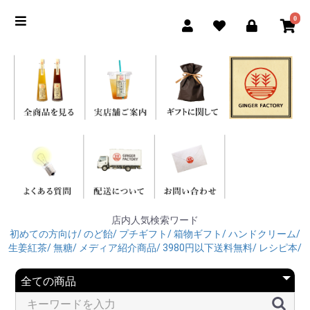
0
店内人気検索ワード
初めての方向け/
のど飴/
プチギフト/
箱物ギフト/
ハンドクリーム/
生姜紅茶/
無糖/
メディア紹介商品/
3980円以下送料無料/
レシピ本/