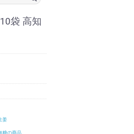
×10袋 高知
生姜
無糖の商品