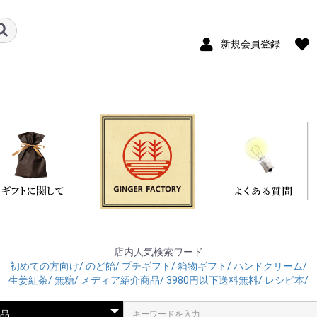
新規会員登録
店内人気検索ワード
初めての方向け/
のど飴/
プチギフト/
箱物ギフト/
ハンドクリーム/
生姜紅茶/
無糖/
メディア紹介商品/
3980円以下送料無料/
レシピ本/