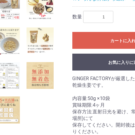
数量
カートに入
お気に入りに
GINGER FACTORYが厳選
乾燥生姜です。
内容量:50g ×10袋
賞味期限:4ヶ月
保存方法:直射日光を避け、
場所)にて
保存してください。開封後は
りください。