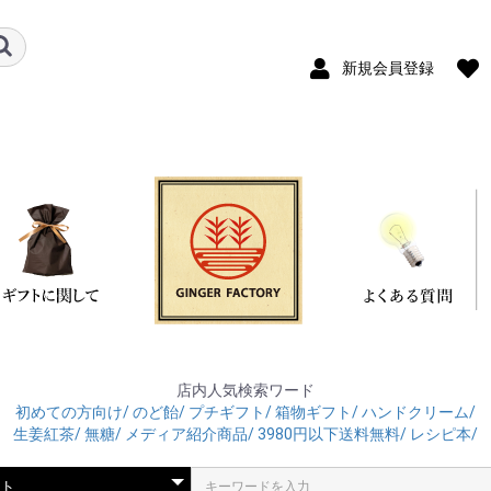
新規会員登録
店内人気検索ワード
初めての方向け/
のど飴/
プチギフト/
箱物ギフト/
ハンドクリーム/
生姜紅茶/
無糖/
メディア紹介商品/
3980円以下送料無料/
レシピ本/