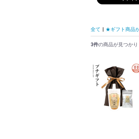
全て
|
★ギフト商品
3件
の商品が見つかり