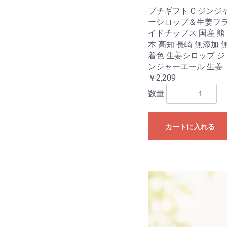
プチギフト C ジンジ
ーシロップ＆生姜フ
イドチップス 国産 熊
本 高知 長崎 無添加 
着色 生姜シロップ ジ
ンジャーエール 生姜
￥2,209
数量
カートに入れる